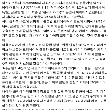
덱스터스튜디오(206560)의 자회사인 AI 디지털 마케팅 전문기업 덱스터크
레마(대표이사 손동진)가 국내 1위 틱톡 MCN 하이퍼네트웍스(대표이사 남
득현), 글로벌 한국어 학습 앱 ‘펀픽(FunPik)’의 운영사 아이디자인랩(대표이
사 김태영)과 전략적 업무협약(MOU)을 체결했다고 밝혔다.
이번 협약은 빠르게 성장하는 글로벌 크리에이터 이코노미 시장에 대응하기
위해, 글로벌 크리에이터 중심의 지속 가능한 디지털 마케팅 생태계를 공동
구축하는 것에 중점을 뒀다. 크리에이터 콘텐츠와 광고, 커머스, 데이터가 유
기적으로 연결되는 차세대 디지털 마케팅 플랫폼을 마련하는 것이 주요 골자
다.
틱톡코리아가 발표한 에이전시 종합 랭킹 1위를 달성한 바 있는 하이퍼네트
웍스가 보유한 크리에이터 규모와 글로벌 네트워크, 아이디자인랩이 가진 현
지화 콘텐츠 기획력과 캠페인 운영 노하우, 덱스터크레마가 자체 개발한 AI
기반 마케팅 고도화 서비스 ‘링크플로러(Linkplorer)’의 링크 커머스 및 성과
추적 마케팅 시스템을 결합한다는 구상이다.
3사는 먼저 4천여 명 규모의 하이퍼네트웍스의 크리에이터 풀을 바탕으로
다언어·다국가 기반 글로벌 네트워크를 공동 운영하면서, 각 크리에이터들의
조회수, 참여율, 전환율 등을 점수화해 체계적인 성장을 돕는 매니지먼트 인
프라를 구축한다. 이를 통해, 숏폼·라이브 콘텐츠 중심의 차세대 크리에이터
를 집중 육성할 계획이다.
나아가, 크리에이터별 전용 링크를 통해 실제 구매 및 전환에 이르는 전 과정
을 추적할 수 있는 링크 커머스 모델을 정착시키고, 팬덤 지표와 수익화 지수
를 결합한 크리에이터 보상 시스템을 연계해 글로벌 크리에이터 이코노미를
실현하는 것이 최종 목표다.