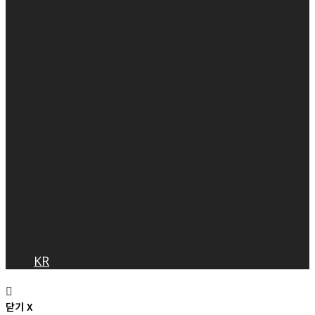
VIRTUAL PRODUCTION
DIGITAL INTERMEDIATE
IMMERSIVE CONTENTS
Media Art Exhibit Management
SOUND DESIGNING & MIXING
R&D
COMMERCIAL CREATIVES
SHOWREELS
NEWS
IR
공시정보
재무제표
공고사항
내부정보관리규정
CAREERS
CONTACT
KR