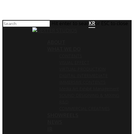
KR
Hit enter to search or ESC to close
ABOUT
WHAT WE DO
CONTENTS
VISUAL EFFECT
VIRTUAL PRODUCTION
DIGITAL INTERMEDIATE
IMMERSIVE CONTENTS
Media Art Exhibit Management
SOUND DESIGNING & MIXING
R&D
COMMERCIAL CREATIVES
SHOWREELS
NEWS
IR