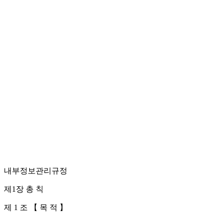
내부정보관리규정
제1장 총 칙
제 1 조 【 목 적 】