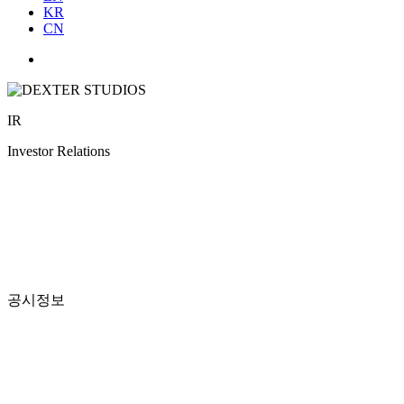
KR
CN
IR
Investor Relations
공시정보