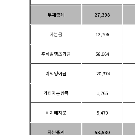
부채총계
27,398
자본금
12,706
주식발행초과금
58,964
이익잉여금
-20,374
기타자본항목
1,765
비지배지분
5,470
자본총계
58,530