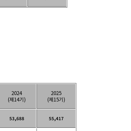
2024
2025
(제14기)
(제15기)
53,688
55,417