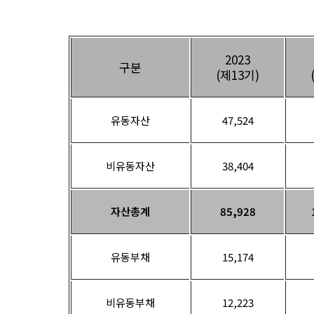
2023
구분
(제13기)
유동자산
47,524
비유동자산
38,404
자산총계
85,928
유동부채
15,174
비유동부채
12,223