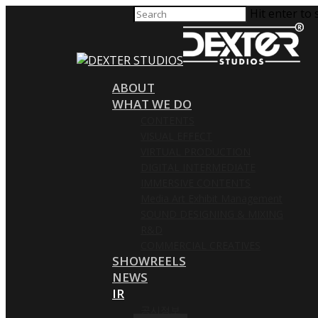
Hit enter to 
ABOUT
WHAT WE DO
CONTENTS
VISUAL EFFECT
VIRTUAL PRODUCTION
DIGITAL INTERMEDIATE
IMMERSIVE CONTENTS
Media Art Exhibit Management
SOUND DESIGNING & MIXING
R&D
COMMERCIAL CREATIVES
SHOWREELS
NEWS
IR
공시정보