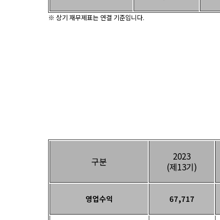
※ 상기 재무제표는 연결 기준입니다.
손익계산서
2023
구분
(제13기)
영업수익
67,717