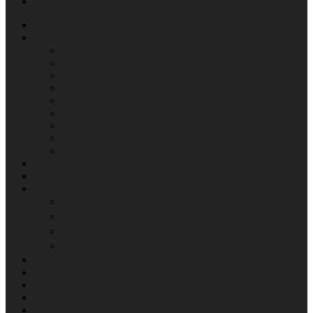
CN
ABOUT
WHAT WE DO
CONTENTS
VISUAL EFFECT
VIRTUAL PRODUCTION
DIGITAL INTERMEDIATE
IMMERSIVE CONTENTS
Media Art Exhibit Management
SOUND DESIGNING & MIXING
R&D
COMMERCIAL CREATIVES
SHOWREELS
NEWS
IR
공시정보
재무제표
공고사항
내부정보관리규정
CAREERS
CONTACT
EN
KR
CN