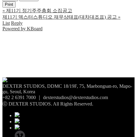
Print
«
제11기 정기주주총회 소집공고
제11기 덱스터스튜디오 재무상태표(대차대조표) 공고
»
List
Reply
Powered by KBoard
DEXTER STUDIOS, DDMC 18/19F, 75, Maebongsan-ro, Mapo-
gu, Seoul, Korea
+82 2 6391 7000 ｜ dexterstudios@dexterstudios.com
ⓒ DEXTER STUDIOS. All Rights Reserved.