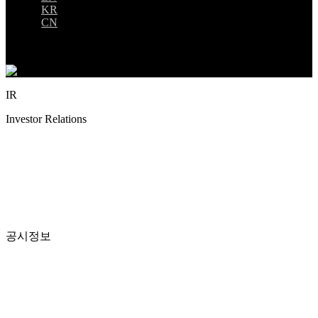
KR
CN
IR
Investor Relations
공시정보