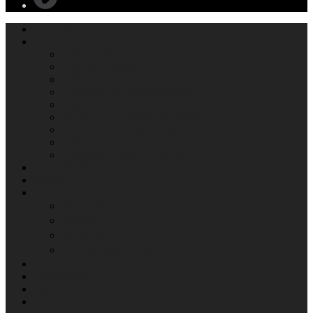
ABOUT
WHAT WE DO
CONTENTS
VISUAL EFFECT
VIRTUAL PRODUCTION
DIGITAL INTERMEDIATE
IMMERSIVE CONTENTS
Media Art Exhibit Management
SOUND DESIGNING & MIXING
R&D
COMMERCIAL CREATIVES
SHOWREELS
NEWS
IR
공시정보
재무제표
공고사항
내부정보관리규정
CAREERS
CONTACT
EN
KR