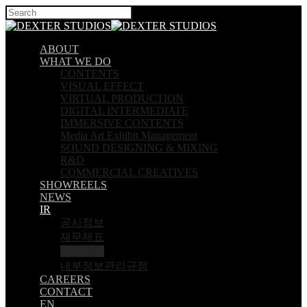
Hit enter to search or ESC to close
ABOUT
WHAT WE DO
CONTENTS
VISUAL EFFECT
VIRTUAL PRODUCTION
DIGITAL INTERMEDIATE
IMMERSIVE CONTENTS
Media Art Exhibit Management
SOUND DESIGNING & MIXING
R&D
COMMERCIAL CREATIVES
SHOWREELS
NEWS
IR
공시정보
재무제표
공고사항
내부정보관리규정
CAREERS
CONTACT
EN