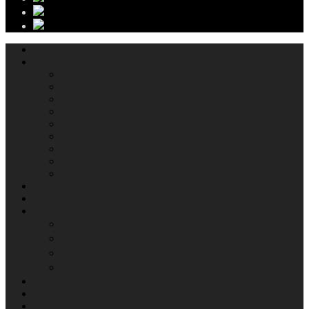
ABOUT
WHAT WE DO
CONTENTS
VISUAL EFFECT
VIRTUAL PRODUCTION
DIGITAL INTERMEDIATE
IMMERSIVE CONTENTS
Media Art Exhibit Management
SOUND DESIGNING & MIXING
R&D
COMMERCIAL CREATIVES
SHOWREELS
NEWS
IR
공시정보
재무제표
공고사항
내부정보관리규정
CAREERS
CONTACT
EN