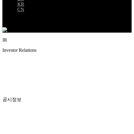
KR
CN
IR
Investor Relations
공시정보