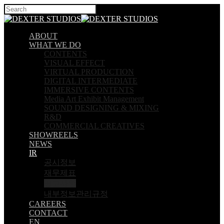
Hit enter to search or ESC to close
ABOUT
WHAT WE DO
CONTENTS
VISUAL EFFECT
VIRTUAL PRODUCTION
DIGITAL INTERMEDIATE
IMMERSIVE CONTENTS
Media Art Exhibit Management
SOUND DESIGNING & MIXING
R&D
COMMERCIAL CREATIVES
SHOWREELS
NEWS
IR
공시정보
재무제표
공고사항
내부정보관리규정
CAREERS
CONTACT
EN