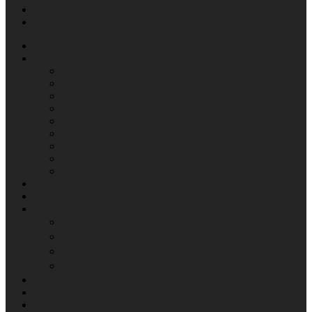
KR
CN
ABOUT
WHAT WE DO
CONTENTS
VISUAL EFFECT
VIRTUAL PRODUCTION
DIGITAL INTERMEDIATE
IMMERSIVE CONTENTS
Media Art Exhibit Management
SOUND DESIGNING & MIXING
R&D
COMMERCIAL CREATIVES
SHOWREELS
NEWS
IR
공시정보
재무제표
공고사항
내부정보관리규정
CAREERS
CONTACT
EN